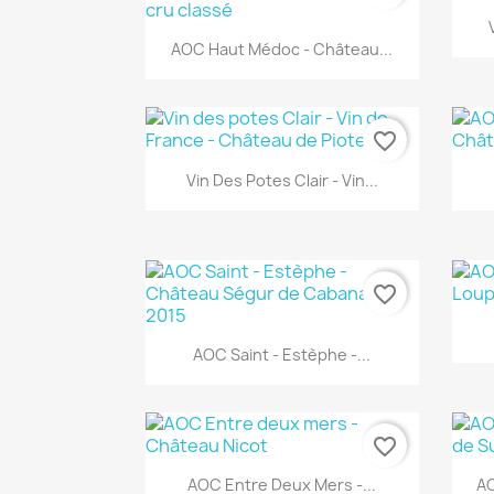
Aperçu rapide

AOC Haut Médoc - Château...
favorite_border
Aperçu rapide

Vin Des Potes Clair - Vin...
favorite_border
Aperçu rapide

AOC Saint - Estèphe -...
favorite_border
Aperçu rapide

AOC Entre Deux Mers -...
AO