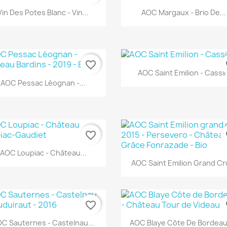
Aperçu rapide
Aperçu rapide


Vin Des Potes Blanc - Vin...
AOC Margaux - Brio De...
favorite_border
fa
Aperçu rapide

AOC Saint Emilion - Cassin
Aperçu rapide

AOC Pessac Léognan -...
favorite_border
fa
Aperçu rapide

AOC Loupiac - Château...
Aperçu rapide

AOC Saint Emilion Grand Cru
favorite_border
fa
Aperçu rapide
Aperçu rapide


C Sauternes - Castelnau...
AOC Blaye Côte De Bordeaux