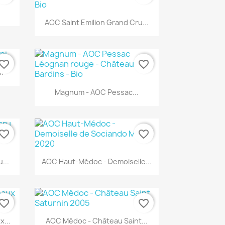
Aperçu rapide

AOC Saint Emilion Grand Cru...
vorite_border
favorite_border
i
Aperçu rapide

Magnum - AOC Pessac...
vorite_border
favorite_border
Aperçu rapide

...
AOC Haut-Médoc - Demoiselle...
vorite_border
favorite_border
Aperçu rapide

...
AOC Médoc - Château Saint...