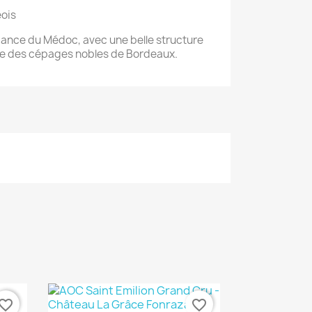
ois
égance du Médoc, avec une belle structure
e des cépages nobles de Bordeaux.
vorite_border
favorite_border