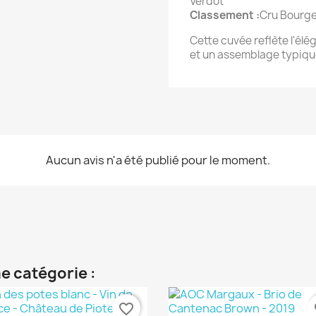
Verdot
Classement :
Cru Bourge
Cette cuvée reflète l'él
et un assemblage typiqu
Aucun avis n'a été publié pour le moment.
e catégorie :
favorite_border
fa