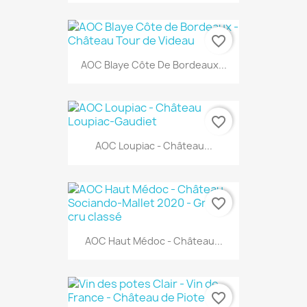
favorite_border
AOC Blaye Côte De Bordeaux...
favorite_border
AOC Loupiac - Château...
favorite_border
AOC Haut Médoc - Château...
favorite_border