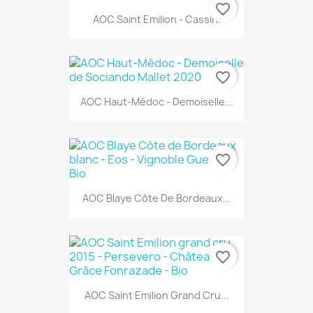
favorite_border
AOC Saint Emilion - Cassini
favorite_border
AOC Haut-Médoc - Demoiselle...
favorite_border
AOC Blaye Côte De Bordeaux...
favorite_border
AOC Saint Emilion Grand Cru...