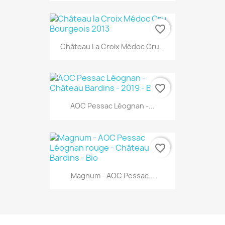
favorite_border
Château La Croix Médoc Cru...
favorite_border
AOC Pessac Léognan -...
favorite_border
Magnum - AOC Pessac...