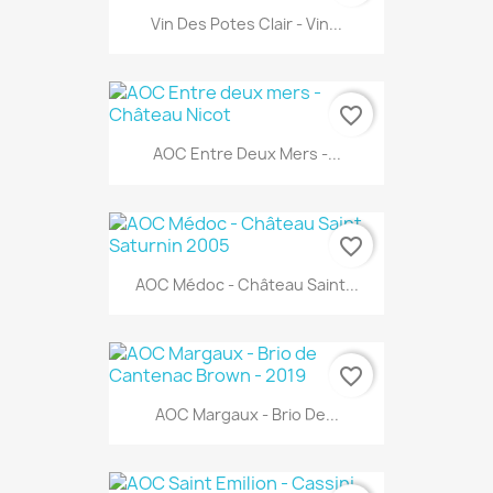
Vin Des Potes Clair - Vin...
favorite_border
AOC Entre Deux Mers -...
favorite_border
AOC Médoc - Château Saint...
favorite_border
AOC Margaux - Brio De...