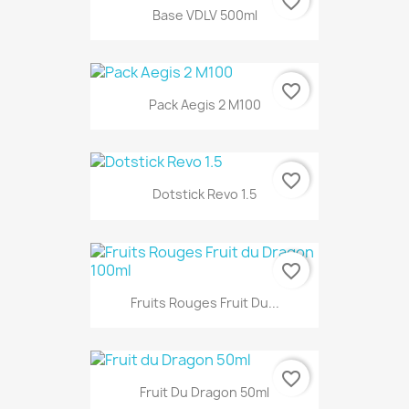
favorite_border
Base VDLV 500ml
favorite_border
Pack Aegis 2 M100
favorite_border
Dotstick Revo 1.5
favorite_border
Fruits Rouges Fruit Du...
favorite_border
Fruit Du Dragon 50ml