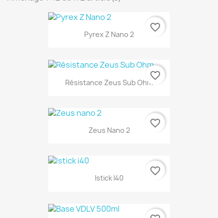
favorite_border
Pyrex Z Nano 2
favorite_border
Résistance Zeus Sub Ohm
favorite_border
Zeus Nano 2
favorite_border
Istick I40