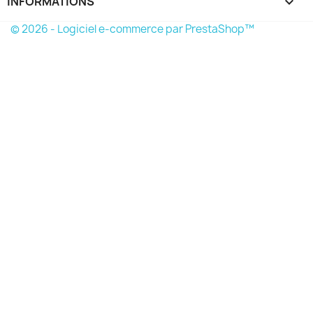
INFORMATIONS
keyboard_arrow_down
© 2026 - Logiciel e-commerce par PrestaShop™