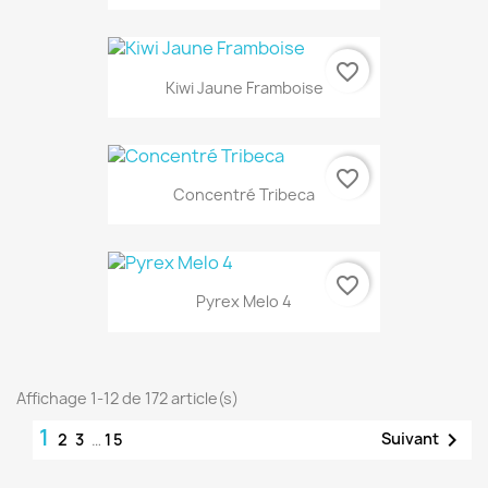
favorite_border
Kiwi Jaune Framboise
favorite_border
Concentré Tribeca
favorite_border
Pyrex Melo 4
Affichage 1-12 de 172 article(s)
1

Suivant
2
3
…
15