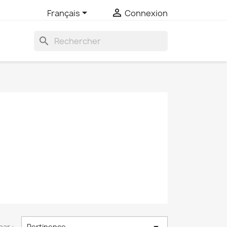


Français
Connexion
search
par :
Pertinence