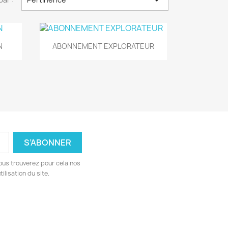

Aperçu rapide

N
ABONNEMENT EXPLORATEUR
ous trouverez pour cela nos
ilisation du site.