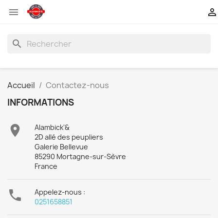


search
Accueil
Contactez-nous
INFORMATIONS

Alambick'&
2D allé des peupliers
Galerie Bellevue
85290 Mortagne-sur-Sèvre
France

Appelez-nous :
0251658851