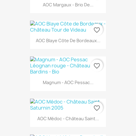
AOC Margaux - Brio De...
favorite_border
AOC Blaye Côte De Bordeaux...
favorite_border
Magnum - AOC Pessac...
favorite_border
AOC Médoc - Château Saint...