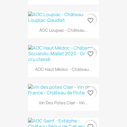
favorite_border
AOC Loupiac - Château...
favorite_border
AOC Haut Médoc - Château...
favorite_border
Vin Des Potes Clair - Vin...
favorite_border