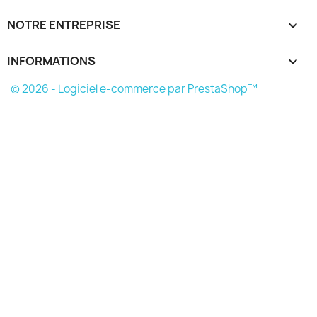
NOTRE ENTREPRISE

INFORMATIONS
keyboard_arrow_down
© 2026 - Logiciel e-commerce par PrestaShop™