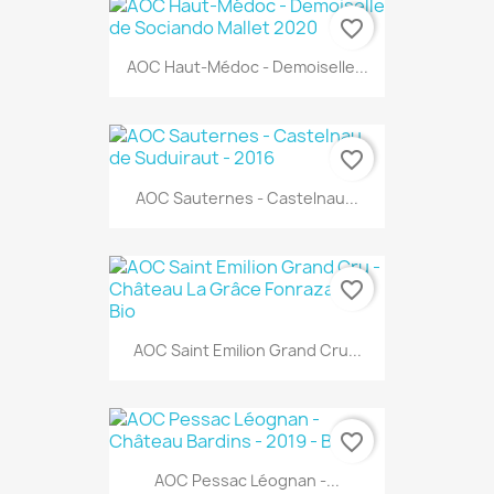
favorite_border
AOC Haut-Médoc - Demoiselle...
favorite_border
AOC Sauternes - Castelnau...
favorite_border
AOC Saint Emilion Grand Cru...
favorite_border
AOC Pessac Léognan -...