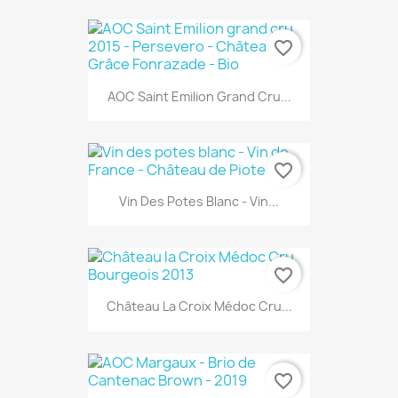
favorite_border
AOC Saint Emilion Grand Cru...
favorite_border
Vin Des Potes Blanc - Vin...
favorite_border
Château La Croix Médoc Cru...
favorite_border