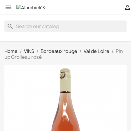


search
Home
VINS
Bordeaux rouge
Val de Loire
Pin
up Grolleau rosé